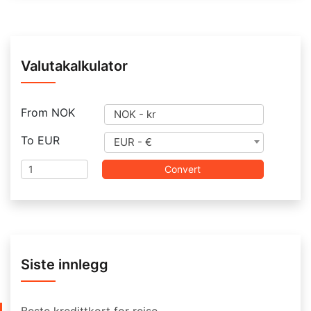
Valutakalkulator
From
NOK
NOK - kr
To
EUR
EUR - €
Amount
Convert
Siste innlegg
Beste kredittkort for reise