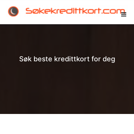
Skip
to
content
Søk beste kredittkort for deg